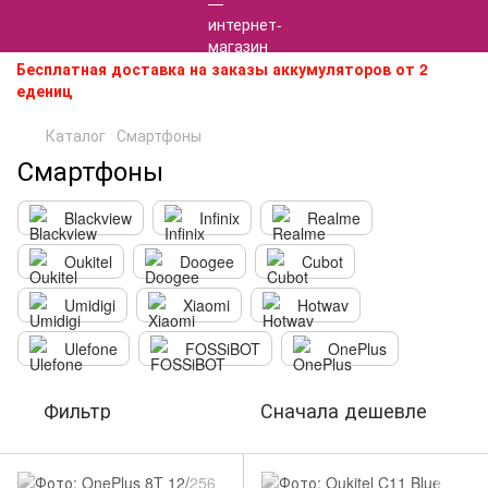
Бесплатная доставка на заказы аккумуляторов от 2
едениц
Каталог
Смартфоны
Смартфоны
Blackview
Infinix
Realme
Oukitel
Doogee
Cubot
Umidigi
Xiaomi
Hotwav
Ulefone
FOSSiBOT
OnePlus
Фильтр
Сначала дешевле