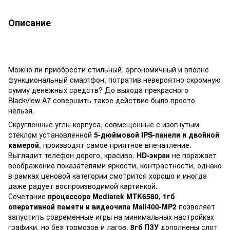
Описание
Можно ли приобрести стильный, эргономичный и вполне
функциональный смартфон, потратив невероятно скромную
сумму денежных средств? До выхода прекрасного
Blackview A7 совершить такое действие было просто
нельзя.
Скругленные углы корпуса, совмещенные с изогнутым
стеклом установленной
5-дюймовой IPS-панели и двойной
камерой
, производят самое приятное впечатление.
Выглядит телефон дорого, красиво.
HD-экран
не поражает
воображение показателями яркости, контрастности, однако
в рамках ценовой категории смотрится хорошо и иногда
даже радует воспроизводимой картинкой.
Сочетание
процессора Mediatek MTK6580, 1гб
оперативной памяти и видеочипа Mali400-MP2
позволяет
запустить современные игры на минимальных настройках
графики, но без тормозов и лагов.
8гб ПЗУ
дополнены слот