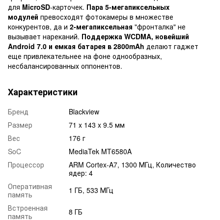
для
MicroSD
-карточек.
Пара 5-мегапиксельных
модулей
превосходят фотокамеры в множестве
конкурентов, да и
2-мегапиксельная
"фронталка" не
вызывает нареканий.
Поддержка WCDMA, новейший
Android 7.0 и емкая батарея в 2800mAh
делают гаджет
еще привлекательнее на фоне однообразных,
несбалансированных оппонентов.
Характеристики
Бренд
Blackview
Размер
71 x 143 x 9.5 мм
Вес
176 г
SoC
MediaTek MT6580A
Процессор
ARM Cortex-A7, 1300 МГц, Количество
ядер: 4
Оперативная
1 ГБ, 533 МГц
память
Встроенная
8 ГБ
память