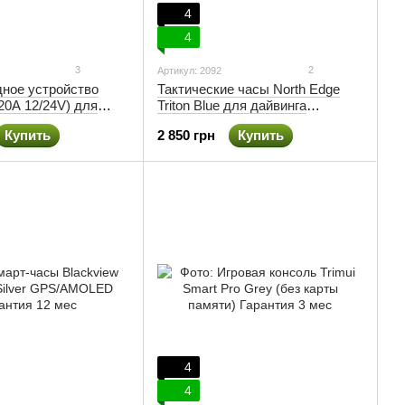
4
4
3
2
Артикул: 2092
дное устройство
Тактические часы North Edge
20A 12/24V) для
Triton Blue для дайвинга
винцово-кислотных,
солнечный заряд
Купить
2 850 грн
Купить
ккумуляторов
4
4