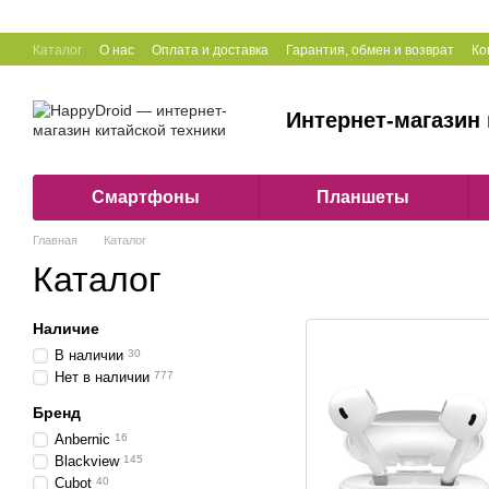
Перейти к основному контенту
Каталог
О нас
Оплата и доставка
Гарантия, обмен и возврат
Ко
Интернет-магазин 
Смартфоны
Планшеты
Главная
Каталог
Каталог
Наличие
В наличии
30
Нет в наличии
777
Бренд
Anbernic
16
Blackview
145
Cubot
40