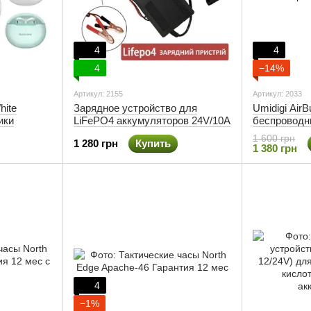
4
4
4
−14%
Артикул: 2155
Артикул: 2033
hite
Зарядное устройство для
Umidigi AirB
ики
LiFePO4 аккумуляторов 24V/10A
беспроводн
1 600 грн
1 280 грн
Купить
1 380 грн
4
−1%