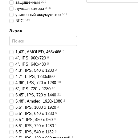
защищенный
222
лучшая камера
316
усиленный аккумулятор
551
NFC
343
Экран
1,43", AMOLED, 466x466
5
4", IPS, 960х720
6
4", IPS, 640х480
5
4.3", IPS, 540 x 1200
2
4.7", LTPS, 1280x960
3
4.96", IPS, 720 х 1280
10
5", IPS, 720 x 1280
10
5.45", IPS, 720 x 1440
21
5.48", Amoled, 1920x1080
2
5.5", IPS, 1080 x 1920
2
5.5", IPS, 640 x 1280
5
5.5 '', IPS, 480 x 960
8
5.5", IPS, 720 x 1280
1
5.5", IPS, 540 x 1132
6
4