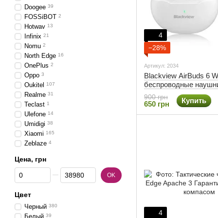
Doogee
39
FOSSiBOT
2
Hotwav
13
4
Infinix
21
Nomu
2
−28%
North Edge
16
OnePlus
2
Артикул: 2034
Oppo
3
Blackview AirBuds 6 W
беспроводные наушн
Oukitel
107
Realme
31
900 грн
Купить
650 грн
Teclast
1
Ulefone
14
Umidigi
38
Xiaomi
165
Zeblaze
4
Цена, грн
От Цена, грн
До Цена, грн
OK
Цвет
Черный
380
4
Белый
39