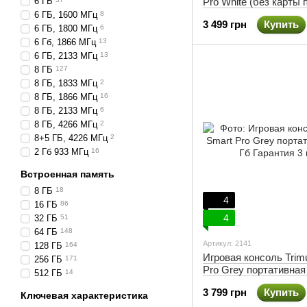
6 ГБ
Pro White (без карты 
Гарантия 3 мес
6 ГБ, 1600 МГц
8
3 499 грн
Купить
6 ГБ, 1800 МГц
6
6 Гб, 1866 МГц
13
6 ГБ, 2133 МГц
13
8 ГБ
127
8 ГБ, 1833 МГц
2
8 ГБ, 1866 МГц
16
8 ГБ, 2133 МГц
6
8 ГБ, 4266 МГц
2
8+5 ГБ, 4226 МГц
2
2 Гб 933 МГц
16
Встроенная память
8 ГБ
18
4
16 ГБ
86
4
32 ГБ
51
64 ГБ
148
Артикул: 2141
128 ГБ
164
Игровая консоль Trim
256 ГБ
171
Pro Grey портативная
512 ГБ
14
Гарантия 3 мес
3 799 грн
Купить
Ключевая характеристика