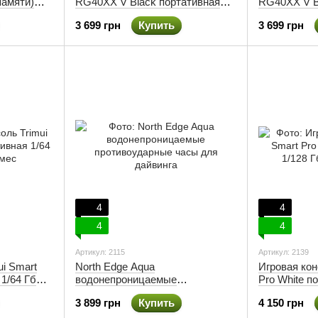
памяти)
RG40XX V Black портативная
RG40XX V B
1/64 Гб (5000 игр)
1/64 Гб (400
3 699 грн
Купить
3 699 грн
4
4
4
4
Артикул: 2115
Артикул: 2139
ui Smart
North Edge Aqua
Игровая кон
 1/64 Гб
водонепроницаемые
Pro White п
противоударные часы для
Гарантия 3 
3 899 грн
Купить
4 150 грн
дайвинга