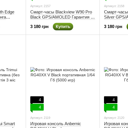
Артикул: 2157
Артикул: 2158
th Edge
Смарт-часы Blackview W90 Pro
Смарт-часы
инга
Black GPS/AMOLED Гарантия 12
Silver GPS
альной
мес
мес
3 180 грн
Купить
3 180 грн
4
4
4
4
Артикул: 2119
Артикул: 2120
ui Smart
Игровая консоль Anbernic
Игровая кон