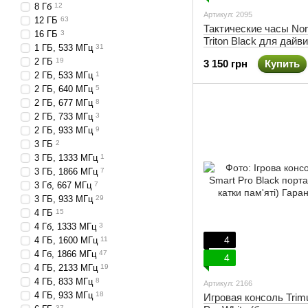
8 Гб
12
Артикул: 2095
12 ГБ
63
Тактические часы Nor
16 ГБ
3
Triton Black для дайв
1 ГБ, 533 МГц
31
солнечный заряд (ст
2 ГБ
19
3 150 грн
Купить
браслет)
2 ГБ, 533 МГц
1
2 ГБ, 640 МГц
5
2 ГБ, 677 МГц
8
2 ГБ, 733 МГц
3
2 ГБ, 933 МГц
9
3 ГБ
2
3 ГБ, 1333 МГц
1
3 ГБ, 1866 МГц
7
3 Гб, 667 МГц
7
3 ГБ, 933 МГц
29
4 ГБ
15
4 Гб, 1333 МГц
3
4
4 ГБ, 1600 МГц
11
4 Гб, 1866 МГц
47
4
4 ГБ, 2133 МГц
19
4 ГБ, 833 МГц
8
Артикул: 2166
4 ГБ, 933 МГц
18
Игровая консоль Trim
37