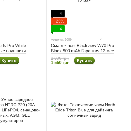
4
−23%
4
2
Артикул: 2089
uds Pro White
Смарт-часы Blackview W70 Pro
ые наушники
Black 900 mAh Гарантия 12 мес
2 000 грн
Купить
Купить
1 550 грн