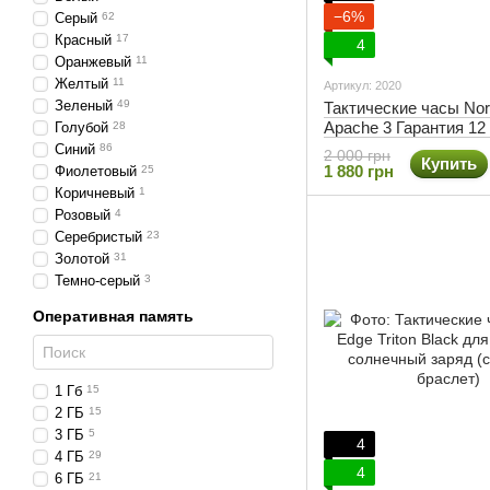
−6%
Серый
62
Красный
17
4
Оранжевый
11
Желтый
11
Артикул: 2020
Зеленый
49
Тактические часы Nor
Apache 3 Гарантия 12
Голубой
28
компасом
Синий
86
2 000 грн
Купить
1 880 грн
Фиолетовый
25
Коричневый
1
Розовый
4
Серебристый
23
Золотой
31
Темно-серый
3
Оперативная память
1 Гб
15
2 ГБ
15
3 ГБ
5
4
4 ГБ
29
4
6 ГБ
21