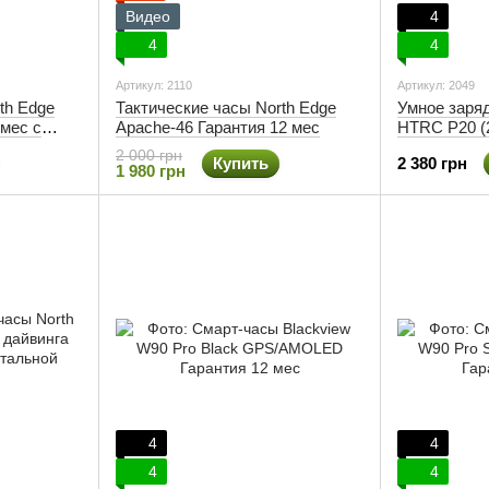
Видео
4
4
4
Артикул: 2110
Артикул: 2049
th Edge
Тактические часы North Edge
Умное заря
 мес с
Apache-46 Гарантия 12 мес
HTRC P20 (
LiFePO4, с
2 000 грн
Купить
2 380 грн
AGM, GEL а
1 980 грн
4
4
4
4