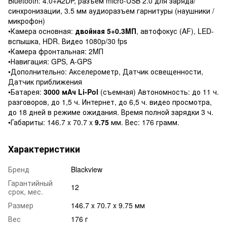
Bluetooth: 4.0+A2DP, разъем micro-USB 2.0 для заряда/
синхронизации, 3.5 мм аудиоразъем гарнитуры (наушники /
микрофон)
•Камера основная:
двойная 5+0.3MП
, автофокус (AF), LED-
вспышка, HDR. Видео 1080p/30 fps
•Камера фронтальная: 2MП
•Навигация: GPS, A-GPS
•Дополнительно: Акселерометр, Датчик освещенности,
Датчик приближения
•Батарея:
3000 мАч Li-Pol
(съемная) Автономность: до 11 ч.
разговоров, до 1,5 ч. Интернет, до 6,5 ч. видео просмотра,
до 18 дней в режиме ожидания. Время полной зарядки 3 ч.
•Габариты: 146.7 x 70.7 x
9.75
мм. Вес: 176 грамм.
Характеристики
Бренд
Blackview
Гарантийный
12
срок, мес.
Размер
146.7 x 70.7 x 9.75 мм
Вес
176 г