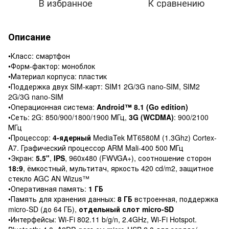
В избранное
К сравнению
Описание
•Класс: смартфон
•Форм-фактор: моноблок
•Материал корпуса: пластик
•Поддержка двух SIM-карт: SIM1 2G/3G nano-SIM, SIM2
2G/3G nano-SIM
•Операционная система:
Android™ 8.1 (Go edition)
•Сеть: 2G: 850/900/1800/1900 МГц,
3G (WCDMA)
: 900/2100
МГц
•Процессор:
4-ядерный
MediaTek MT6580M (1.3Ghz) Cortex-
A7. Графический процессор ARM Mali-400 500 МГц
•Экран:
5.5"
,
IPS
, 960x480 (FWVGA+), соотношение сторон
18:9
, ёмкостный, мультитач, яркость 420 cd/m2, защитное
стекло AGC AN Wizus™
•Оперативная память:
1 ГБ
•Память для хранения данных:
8 ГБ
встроенная, поддержка
micro-SD (до 64 ГБ),
отдельный слот micro-SD
•Интерфейсы: Wi-Fi 802.11 b/g/n, 2.4GHz, Wi-Fi Hotspot.