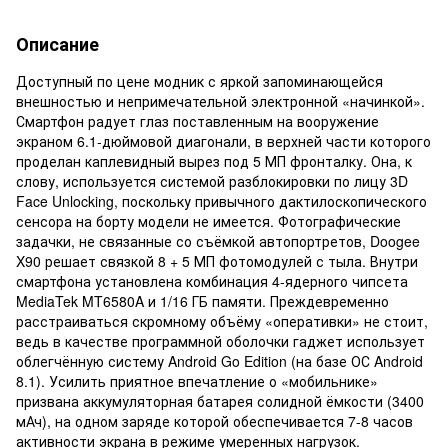
Описание
Доступный по цене модник с яркой запоминающейся
внешностью и непримечательной электронной «начинкой».
Смартфон радует глаз поставленным на вооружение
экраном 6.1-дюймовой диагонали, в верхней части которого
проделан каплевидный вырез под 5 МП фронталку. Она, к
слову, используется системой разблокировки по лицу 3D
Face Unlocking, поскольку привычного дактилоскопического
сенсора на борту модели не имеется. Фотографические
задачки, не связанные со съёмкой автопортретов, Doogee
X90 решает связкой 8 + 5 МП фотомодулей с тыла. Внутри
смартфона установлена комбинация 4-ядерного чипсета
MediaTek MT6580A и 1/16 ГБ памяти. Преждевременно
расстраиваться скромному объёму «оперативки» не стоит,
ведь в качестве программной оболочки гаджет использует
облегчённую систему Android Go Edition (на базе ОС Android
8.1). Усилить приятное впечатление о «мобильнике»
призвана аккумуляторная батарея солидной ёмкости (3400
мАч), на одном заряде которой обеспечивается 7-8 часов
активности экрана в режиме умеренных нагрузок.