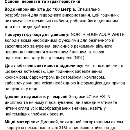
Основні переваги та характеристики
Водонепроникність до 100 метрів:
Спеціально
розроблений для підводного використання, цей годинник
витримує екстремальні глибини, роблячи його ідеальним
для всіх видів дайвінгу.
Просунуті функції для дайвінгу:
NORTH EDGE AQUA WHITE
володіє всіма необхідними функціями для безпечного й
захопливого занурення, включно з режимами вільного
плавання і плавання з кисневим балоном, а також
відстеження часу без декомпресії (NDL).
Для любителів активного відпочинку:
Чи то походи, чи то
щоденна активність, цей годинник забезпечений
крокоміром, барометром, висотоміром і компасом,
забезпечуючи вас усією необхідною інформацією для пригод
на суші та у воді.
Ідеальна видимість у темряві:
Завдяки 47-мм FSTN
дисплею та нічному підсвічуванню, ви завжди матимете
чіткий огляд усіх відображуваних значень, навіть у
найтемніших глибинах океану.
Міцні матеріали:
Дисплей, захищений загартованим склом,
і корпус із неіржавкої сталі 316L з високою стійкістю до