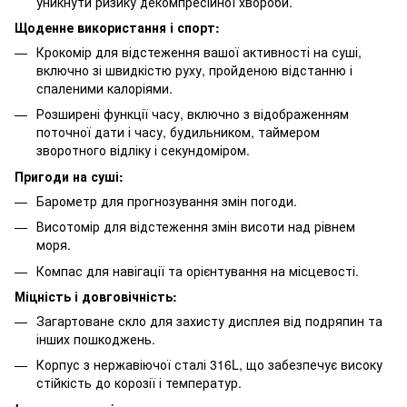
уникнути ризику декомпресійної хвороби.
Щоденне використання і спорт:
Крокомір для відстеження вашої активності на суші,
включно зі швидкістю руху, пройденою відстанню і
спаленими калоріями.
Розширені функції часу, включно з відображенням
поточної дати і часу, будильником, таймером
зворотного відліку і секундоміром.
Пригоди на суші:
Барометр для прогнозування змін погоди.
Висотомір для відстеження змін висоти над рівнем
моря.
Компас для навігації та орієнтування на місцевості.
Міцність і довговічність:
Загартоване скло для захисту дисплея від подряпин та
інших пошкоджень.
Корпус з нержавіючої сталі 316L, що забезпечує високу
стійкість до корозії і температур.