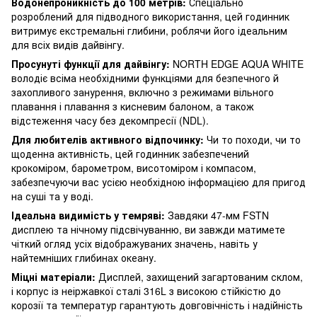
Водонепроникність до 100 метрів:
Спеціально
розроблений для підводного використання, цей годинник
витримує екстремальні глибини, роблячи його ідеальним
для всіх видів дайвінгу.
Просунуті функції для дайвінгу:
NORTH EDGE AQUA WHITE
володіє всіма необхідними функціями для безпечного й
захопливого занурення, включно з режимами вільного
плавання і плавання з кисневим балоном, а також
відстеження часу без декомпресії (NDL).
Для любителів активного відпочинку:
Чи то походи, чи то
щоденна активність, цей годинник забезпечений
крокоміром, барометром, висотоміром і компасом,
забезпечуючи вас усією необхідною інформацією для пригод
на суші та у воді.
Ідеальна видимість у темряві:
Завдяки 47-мм FSTN
дисплею та нічному підсвічуванню, ви завжди матимете
чіткий огляд усіх відображуваних значень, навіть у
найтемніших глибинах океану.
Міцні матеріали:
Дисплей, захищений загартованим склом,
і корпус із неіржавкої сталі 316L з високою стійкістю до
корозії та температур гарантують довговічність і надійність