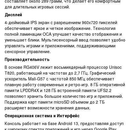
составляет около 289 грамм, что делает его комфортным
для длительных игровых сессий.
Дисплей
4-дюймовый IPS экран с разрешением 960x720 пикселей
обеспечивает яркое и четкое изображение. Технология
полной ламинации OCA улучшает качество отображения и
уменьшает блики. Мультисенсорный ввод позволяет удобно
управлять играми и приложениями, поддерживающими
сенсорное управление.
Производительность
В основе RG406V лежит восьмиядерный процессор Unisoc
T820, работающий на частотах до 2,7 ГГц. Графический
ускоритель Mali-G57 с частотой 850 МГц обеспечивает
плавную работу современных и ретро-игр. 8 ГБ оперативной
памяти LPDDR4X и 128 ГБ встроенной памяти UFS2.2
позволяют хранить большое количество игр и приложений.
Поддержка карт памяти microSD объемом до 2 ТБ
расширяет возможности хранения данных.
Операционная система и Интерфейс
Консоль работает на базе Android 13, предоставляя доступ
к широкому спектру приложений и игр через Google Play.