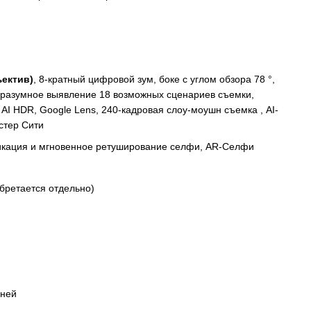
ъектив)
,
8-кратный цифровой зум, боке с углом обзора 78 °,
 разумное выявление 18 возможных сценариев съемки,
I HDR, Google Lens, 240-кадровая слоу-моушн съемка , AI-
стер Сити
фикация и мгновенное ретуширование селфи, AR-Селфи
бретается отдельно)
дней