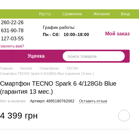
Сравнение
Рус
Укр
Желания
Вход
 260-22-26
График работы:
 631-90-78
Мой заказ
Пн - Сб:
10:00–18:00
 127-03-55
звонить вам?
Уценка
Главная
Каталог
Смартфоны
TECNO
Смартфон TECNO Spark 6 4/128Gb Blue (гарантия 13 мес.)
Смартфон TECNO Spark 6 4/128Gb Blue
(гарантия 13 мес.)
Нет в наличии
Артикул: 4895180762062
Оставить отзыв
4 399 грн