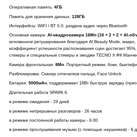
Оперативная память:
4ГБ
Память для хранения данных:
128ГБ
Интерфейсы: WIFI / BT 5.0, раздача аудио через Bluetooth
Основная камера:
AI
-квадрокамера 16Мп (16 + 2 + 2 +
AI
-об
мгновенное ретуширования благодаря AI Beauty Mode, макро,
коэффициент успешности распознавания сцен достигает 95%, A
стикеры и специальные стикеры и эмоджи TECNO X ФК Манче
Камера фронтальная:
8Мп
. Портретный режим, боке, бьюти
Разблокировка: Сканер отпечатков пальца, Face Unlock
Батарея:
5000мАч
, поддерживает 18Вт быструю зарядку (прио
Длительная работа SPARK 6:
в режиме ожидания - 29 дней
в режиме непрерывных разговоров - 26 часов
в режиме постоянной работы камеры - 6:00
в режиме прослушивания музыки (с помощью наушников) - 6 