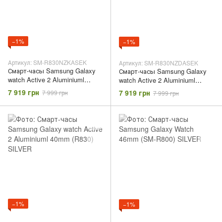
−1%
−1%
Артикул: SM-R830NZKASEK
Артикул: SM-R830NZDASEK
Смарт-часы Samsung Galaxy
Смарт-часы Samsung Galaxy
watch Active 2 Aluminiuml
watch Active 2 Aluminiuml
40mm (R830) BLACK
40mm (R830) GOLD
7 919 грн
7 919 грн
7 999 грн
7 999 грн
−1%
−1%