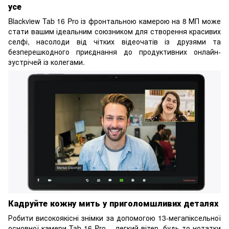
усе
Blackview Tab 16 Pro із фронтальною камерою на 8 МП може
стати вашим ідеальним союзником для створення красивих
селфі, насолоди від чітких відеочатів із друзями та
безперешкодного приєднання до продуктивних онлайн-
зустрічей із колегами.
Кадруйте кожну мить у приголомшливих деталях
Робити високоякісні знімки за допомогою 13-мегапіксельної
основної камери Tab 16 Pro – легкий вітер, будь то нотатки