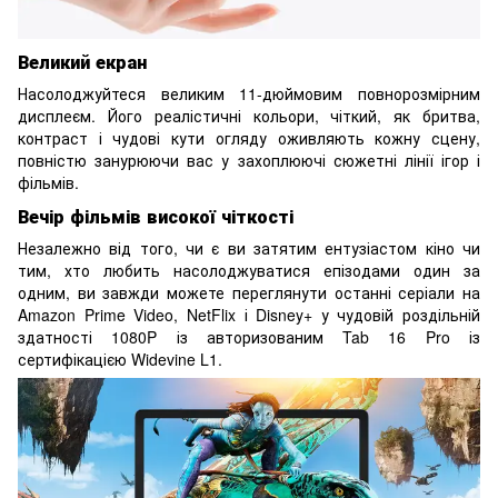
Великий екран
Насолоджуйтеся великим 11-дюймовим повнорозмірним
дисплеєм. Його реалістичні кольори, чіткий, як бритва,
контраст і чудові кути огляду оживляють кожну сцену,
повністю занурюючи вас у захоплюючі сюжетні лінії ігор і
фільмів.
Вечір фільмів високої чіткості
Незалежно від того, чи є ви затятим ентузіастом кіно чи
тим, хто любить насолоджуватися епізодами один за
одним, ви завжди можете переглянути останні серіали на
Amazon Prime Video, NetFlix і Disney+ у чудовій роздільній
здатності 1080P із авторизованим Tab 16 Pro із
сертифікацією Widevine L1.