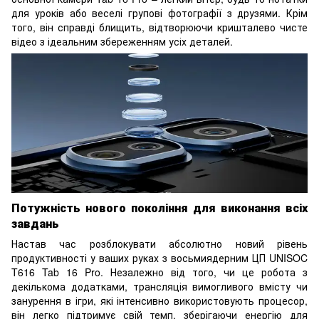
для уроків або веселі групові фотографії з друзями. Крім
того, він справді блищить, відтворюючи кришталево чисте
відео з ідеальним збереженням усіх деталей.
Потужність нового покоління для виконання всіх
завдань
Настав час розблокувати абсолютно новий рівень
продуктивності у ваших руках з восьмиядерним ЦП UNISOC
T616 Tab 16 Pro. Незалежно від того, чи це робота з
декількома додатками, трансляція вимогливого вмісту чи
занурення в ігри, які інтенсивно використовують процесор,
він легко підтримує свій темп, зберігаючи енергію для