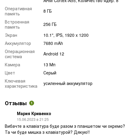
ARM Cortex-A55, Количество ядер: 8
Оперативная
8 ГБ
память
Встроенная
256 ГБ
память
Экран
10.1", IPS, 1920 x 1200
Аккумулятор
7680 mAh
Операционная
Android 12
система
Камера
13 Мп
Цвет
Серый
Ключевая
усиленный аккумулятор
характеристика
Отзывы
1
Мария Кривенко
15.06.2023 в 21:25
Вибачте а клавіатура буде разом з планшетом чи окремо?
Та чи буде мишка з клавіатурой? Дякую!!