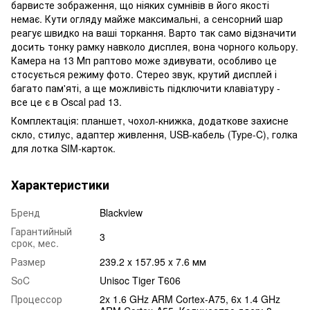
барвисте зображення, що ніяких сумнівів в його якості
немає. Кути огляду майже максимальні, а сенсорний шар
реагує швидко на ваші торкання. Варто так само відзначити
досить тонку рамку навколо дисплея, вона чорного кольору.
Камера на 13 Мп раптово може здивувати, особливо це
стосується режиму фото. Стерео звук, крутий дисплей і
багато пам'яті, а ще можливість підключити клавіатуру -
все це є в Oscal pad 13.
Комплектація: планшет, чохол-книжка, додаткове захисне
скло, стилус, адаптер живлення, USB-кабель (Type-C), голка
для лотка SIM-карток.
Характеристики
Бренд
Blackview
Гарантийный
3
срок, мес.
Размер
239.2 x 157.95 x 7.6 мм
SoC
Unisoc Tiger T606
Процессор
2x 1.6 GHz ARM Cortex-A75, 6x 1.4 GHz