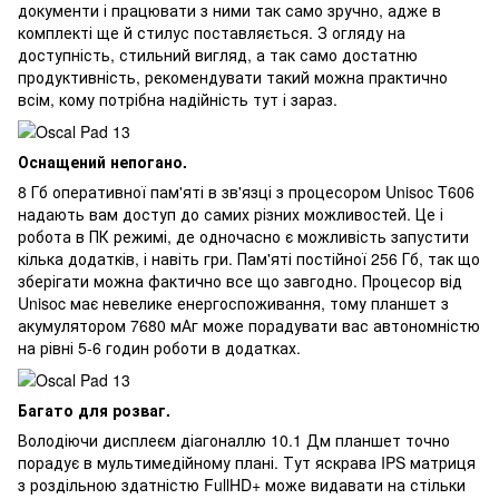
документи і працювати з ними так само зручно, адже в
комплекті ще й стилус поставляється. З огляду на
доступність, стильний вигляд, а так само достатню
продуктивність, рекомендувати такий можна практично
всім, кому потрібна надійність тут і зараз.
Оснащений непогано.
8 Гб оперативної пам'яті в зв'язці з процесором Unisoc T606
надають вам доступ до самих різних можливостей. Це і
робота в ПК режимі, де одночасно є можливість запустити
кілька додатків, і навіть гри. Пам'яті постійної 256 Гб, так що
зберігати можна фактично все що завгодно. Процесор від
Unisoc має невелике енергоспоживання, тому планшет з
акумулятором 7680 мАг може порадувати вас автономністю
на рівні 5-6 годин роботи в додатках.
Багато для розваг.
Володіючи дисплеєм діагоналлю 10.1 Дм планшет точно
порадує в мультимедійному плані. Тут яскрава IPS матриця
з роздільною здатністю FullHD+ може видавати на стільки