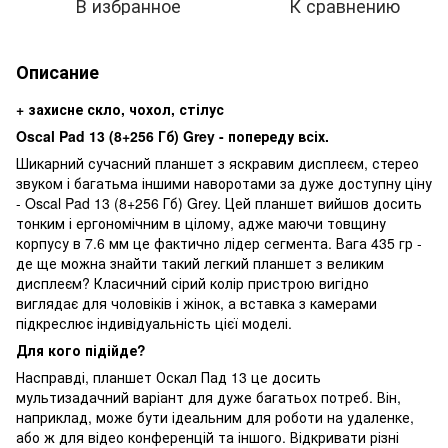
В избранное
К сравнению
Описание
+ захисне скло, чохол, стілус
Oscal Pad 13 (8+256 Гб) Grey - попереду всіх.
Шикарний сучасний планшет з яскравим дисплеєм, стерео
звуком і багатьма іншими наворотами за дуже доступну ціну
- Oscal Pad 13 (8+256 Гб) Grey. Цей планшет вийшов досить
тонким і ергономічним в цілому, адже маючи товщину
корпусу в 7.6 мм це фактично лідер сегмента. Вага 435 гр -
де ще можна знайти такий легкий планшет з великим
дисплеєм? Класичний сірий колір пристрою вигідно
виглядає для чоловіків і жінок, а вставка з камерами
підкреслює індивідуальність цієї моделі.
Для кого підійде?
Насправді, планшет Оскал Пад 13 це досить
мультизадачний варіант для дуже багатьох потреб. Він,
наприклад, може бути ідеальним для роботи на удаленке,
або ж для відео конференцій та іншого. Відкривати різні