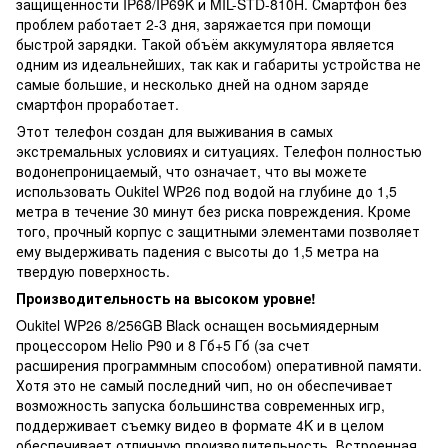
защищенности IP68/IP69K и MIL-STD-810H. Смартфон без
проблем работает 2-3 дня, заряжается при помощи
быстрой зарядки. Такой объём аккумулятора является
одним из идеальнейших, так как и габариты устройства не
самые большие, и несколько дней на одном заряде
смартфон проработает.
Этот телефон создан для выживания в самых
экстремальных условиях и ситуациях. Телефон полностью
водонепроницаемый, что означает, что вы можете
использовать Oukitel WP26 под водой на глубине до 1,5
метра в течение 30 минут без риска повреждения. Кроме
того, прочный корпус с защитными элементами позволяет
ему выдерживать падения с высоты до 1,5 метра на
твердую поверхность.
Производительность на высоком уровне!
Oukitel WP26 8/256GB Black оснащен восьмиядерным
процессором Helio P90 и 8 Гб+5 Гб (за счет
расширения программным способом) оперативной памяти.
Хотя это не самый последний чип, но он обеспечивает
возможность запуска большинства современных игр,
поддерживает съемку видео в формате 4K и в целом
обеспечивает отличную производительность. Встроенная