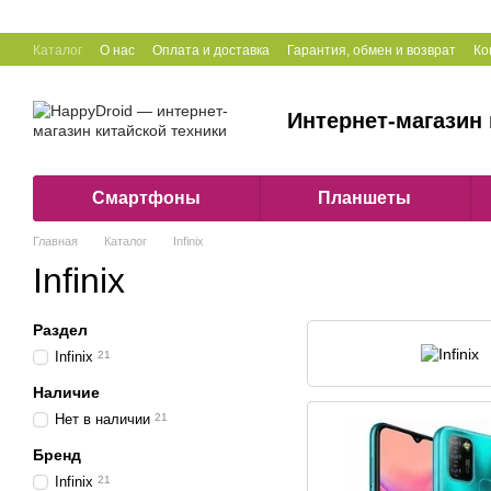
Перейти к основному контенту
Каталог
О нас
Оплата и доставка
Гарантия, обмен и возврат
Ко
Интернет-магазин 
Смартфоны
Планшеты
Главная
Каталог
Infinix
Infinix
Раздел
Infinix
21
Наличие
Нет в наличии
21
Бренд
Infinix
21