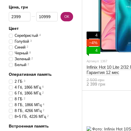
Цена, грн
От Цена, грн
До Цена, грн
OK
Цвет
4
Серебристый
4
Голубой
3
−4%
Синий
2
4
Черный
8
Зеленый
2
Артикул: 1367
Белый
2
Infinix Hot 10 Lite 2/3
Гарантия 12 мес
Оперативная память
2 500 грн
2 ГБ
3
2 399 грн
4 Гб, 1866 МГц
6
6 Гб, 1866 МГц
2
8 ГБ
2
8 ГБ, 1866 МГц
4
8 ГБ, 4266 МГц
2
8+5 ГБ, 4226 МГц
2
Встроенная память