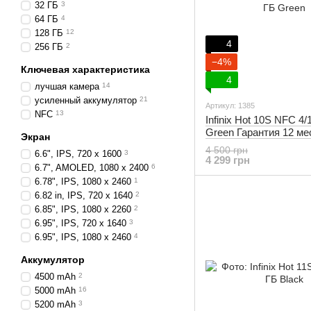
32 ГБ
3
64 ГБ
4
128 ГБ
12
4
256 ГБ
2
−4%
Ключевая характеристика
4
лучшая камера
14
усиленный аккумулятор
21
Артикул: 1385
NFC
13
Infinix Hot 10S NFC 4/
Green Гарантия 12 ме
Экран
4 500 грн
6.6", IPS, 720 x 1600
3
4 299 грн
6.7", AMOLED, 1080 x 2400
6
6.78", IPS, 1080 x 2460
1
6.82 in, IPS, 720 x 1640
2
6.85", IPS, 1080 x 2260
2
6.95", IPS, 720 x 1640
3
6.95", IPS, 1080 x 2460
4
Аккумулятор
4500 mAh
2
5000 mAh
16
5200 mAh
3