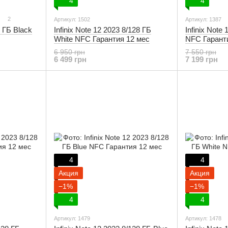
4
4
2
Артикул: 1502
Артикул: 1387
4 ГБ Black
Infinix Note 12 2023 8/128 ГБ
Infinix Note 
White NFC Гарантия 12 мес
NFC Гарант
6 950 грн
7 550 грн
6 499 грн
7 199 грн
4
4
Акция
Акция
−1%
−1%
4
4
Артикул: 1479
Артикул: 1478