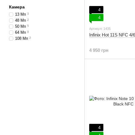
Камера
4
13 Мп
3
4
48 Мп
2
50 Мп
5
Артикул: 1435
64 Мп
9
Infinix Hot 11S NFC 4/
108 Мп
2
4 950 грн
4