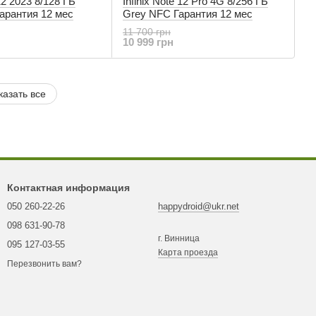
 12 2023 8/128 ГБ
Infinix Note 12 Pro 4G 8/256 ГБ
арантия 12 мес
Grey NFC Гарантия 12 мес
11 700 грн
10 999 грн
казать все
Контактная информация
050 260-22-26
happydroid@ukr.net
098 631-90-78
г. Винница
095 127-03-55
Карта проезда
Перезвонить вам?