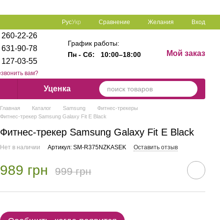
Сравнение
Рус
Укр
Желания
Вход
 260-22-26
График работы:
 631-90-78
Мой заказ
Пн - Сб:
10:00–18:00
 127-03-55
звонить вам?
Уценка
Главная
Каталог
Samsung
Фитнес-трекеры
Фитнес-трекер Samsung Galaxy Fit E Black
Фитнес-трекер Samsung Galaxy Fit E Black
Нет в наличии
Артикул: SM-R375NZKASEK
Оставить отзыв
989 грн
999 грн