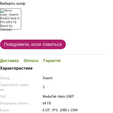
Виберіть колір
Повідомити, коли з'явиться
Доставка
Оплата
Гарантія
Характеристики
Бренд
Xiaomi
Гарантійний термін,
3
міс.
SoC
MediaTek Helio G90T
Вбудована пам'ять
64 ГБ
Екран
6.53", IPS, 1080 x 2340