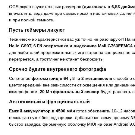
OGS-экран внушительных размеров
(диагональ в 6,53 дюйм
впечатлять, ведь даже при самых ярких и настойчивых солнеч
и при полной темноте.
Пусть геймеры ликуют
Технические характеристики вас уж точно не разочаруют! Нач
Helio G90T, 6 Гб оперативки и видеочипа Mali G763EEMC4
для любителей продолжительных игр встроена специальная си
перегреется, а троттлинг не станет беспокоить.
Срочно будите внутреннего фотографа
Сочетание
фотоматриц в 64-, 8- и 2-мегапикселя
способно с
цветопередачей вне зависимости от освещения или динамично
камерофоном!
20 Мп фронтальный сенсор
будет радовать 
Автономный и функциональный
Емкий аккумулятор в 4500 мАч
готов обеспечить 10-12 часов
несколько суток без подзарядки. Добавьте ко всему прочему
N
быстро зарядки, фирменную оболочку MIUI на базе Android 9.