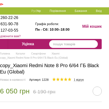
ць
Порівняння
Рус
Укр
Бажання
Вхід
 260-22-26
Графік роботи:
 631-90-78
Мій кошик
Пн - Сб: 1
0:00–18:00
 127-03-55
дзвонити вам?
Уцінка
Головна
Каталог
Смартфони
Xiaomi
copy_Xiaomi Redmi Note 8 Pro 6/64 ГБ Black Eu (Global)
copy_Xiaomi Redmi Note 8 Pro 6/64 ГБ Black
Eu (Global)
Немає в наявності
Артикул: 1228
1 відгук
6 050 грн
6 190 грн