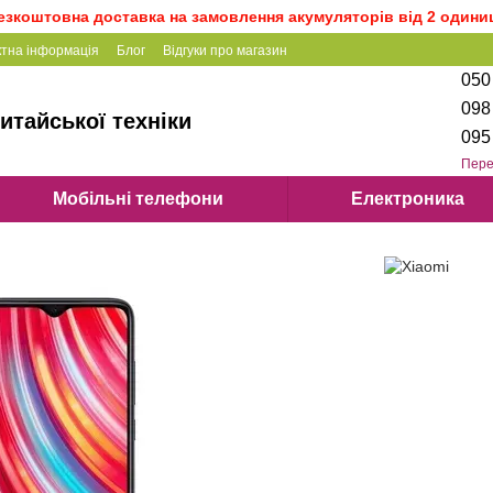
езкоштовна доставка на замовлення акумуляторів від 2 одини
ктна інформація
Блог
Відгуки про магазин
050
098
итайської техніки
095
Пере
Мобільні телефони
Електроника