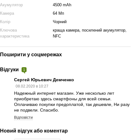
Акумулятор
4500 mAh
Камера
64 Мп
Колір
Чорний
Ключова
краща камера, посилений акумулятор,
характеристика
NFC
Поширити у соцмережах
Відгуки
1
Сергей Юрьевич Демченко
08.02.2020 в 10:27
Надежный интернет магазин. Уже несколько лет
приобретаю здесь смартфоны для всей семьи.
Оплачиваю покупки предоплатой, так дешевле, Ни разу
не подвели. Спасибо.
Відповісти
Новий відгук або коментар