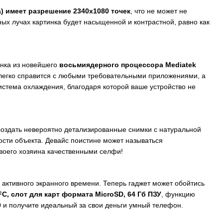
а) имеет разрешение 2340x1080 точек
, что не может не
ных лучах картинка будет насыщенной и контрастной, равно как
инка из новейшего
восьмиядерного процессора Mediatek
легко справится с любыми требовательными приложениями, а
стема охлаждения, благодаря которой ваше устройство не
оздать невероятно детализированные снимки с натуральной
сти объекта. Девайс поистине может называться
своего хозяина качественными селфи!
 активного экранного времени. Теперь гаджет может обойтись
FC, слот для карт формата MicroSD, 64 Гб ПЗУ
, функцию
0 и получите идеальный за свои деньги умный телефон.