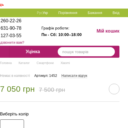
ць
Порівняння
Рус
Укр
Бажання
Вхід
 260-22-26
Графік роботи:
 631-90-78
Мій кошик
Пн - Сб: 1
0:00–18:00
 127-03-55
дзвонити вам?
Уцінка
Головна
Каталог
Смартфони
Xiaomi
Немає в наявності
Артикул: 1452
Написати відгук
7 050 грн
7 500 грн
Виберіть колір