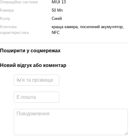
Операційна система
MIUI 13
Камера
50 Мп
Колір
Синій
Ключова
краща камера, посилений акумулятор,
характеристика
NFC
Поширити у соцмережах
Новий відгук або коментар