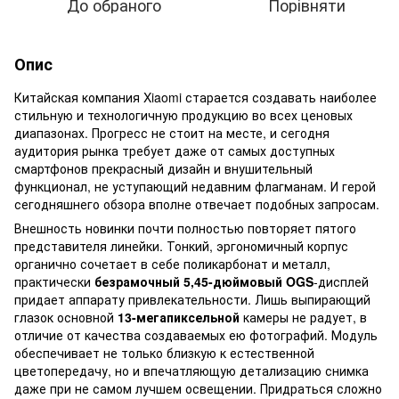
До обраного
Порівняти
Опис
Китайская компания Xiaomi старается создавать наиболее
стильную и технологичную продукцию во всех ценовых
диапазонах. Прогресс не стоит на месте, и сегодня
аудитория рынка требует даже от самых доступных
смартфонов прекрасный дизайн и внушительный
функционал, не уступающий недавним флагманам. И герой
сегодняшнего обзора вполне отвечает подобных запросам.
Внешность новинки почти полностью повторяет пятого
представителя линейки. Тонкий, эргономичный корпус
органично сочетает в себе поликарбонат и металл,
практически
безрамочный
5,45-дюймовый
OGS
-дисплей
придает аппарату привлекательности. Лишь выпирающий
глазок основной
13-мегапиксельной
камеры не радует, в
отличие от качества создаваемых ею фотографий. Модуль
обеспечивает не только близкую к естественной
цветопередачу, но и впечатляющую детализацию снимка
даже при не самом лучшем освещении. Придраться сложно