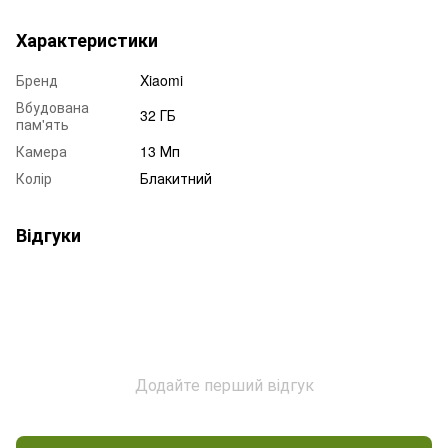
Характеристики
Бренд
Xiaomi
Вбудована
32 ГБ
пам'ять
Камера
13 Мп
Колір
Блакитний
Відгуки
Додайте перший відгук