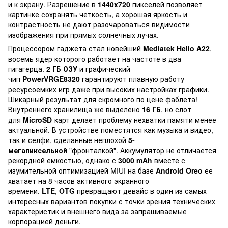
и к экрану. Разрешение в
1440x720
пикселей позволяет
картинке сохранять четкость, а хорошая яркость и
контрастность не дают разочароваться видимости
изображения при прямых солнечных лучах.
Процессором гаджета стал новейший
Mediatek
Helio
A22
,
восемь ядер которого работает на частоте в два
гигагерца.
2 ГБ
ОЗУ
и графический
чип
PowerVRGE8320
гарантируют плавную работу
ресурсоемких игр даже при высоких настройках графики.
Шикарный результат для скромного по цене фаблета!
Внутреннего хранилища же выделено
16 ГБ
, но слот
для
MicroSD
-карт делает проблему нехватки памяти менее
актуальной. В устройстве поместятся как музыка и видео,
так и селфи, сделанные неплохой
5-
мегапиксельной
"фронталкой". Аккумулятор не отличается
рекордной емкостью, однако с
3000 mAh
вместе с
изумительной оптимизацией MIUI на базе
Android
Oreo
ее
хватает на 8 часов активного экранного
времени.
LTE
,
OTG
превращают девайс в один из самых
интересных вариантов покупки с точки зрения технических
характеристик и внешнего вида за запрашиваемые
корпорацией деньги.