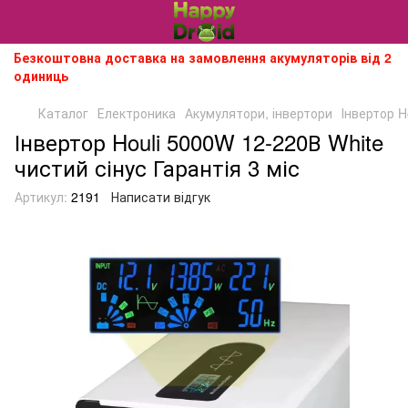
Безкоштовна доставка на замовлення акумуляторів від 2
одиниць
Каталог
Електроника
Акумулятори, інвертори
Інвертор H
Інвертор Houli 5000W 12-220В White
чистий сінус Гарантія 3 міс
Артикул:
2191
Написати відгук