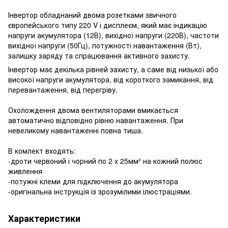
Інвертор обладнаний двома розетками звичного
європейського типу 220 V і дисплеєм, який має індикацію
напруги акумулятора (12В), вихідної напруги (220В), частоти
вихідної напруги (50Гц), потужності навантаження (Вт),
залишку заряду та спрацювання активного захисту.
Інвертор має декілька рівней захисту, а саме від низької або
високої напруги акумулятора, від короткого замикання, від
перевантаження, від перегріву.
Охолождення двома вентиляторами вмикається
автоматично відповідно рівню навантаження. При
невеликому навантаженні повна тиша.
В комлект входять:
-дроти червоний і чорний по 2 x 25мм² на кожний полюс
живлення
-потужні клеми для підключення до акумулятора
-оригінальна інструкція із зрозумілими ілюстраціями.
Характеристики