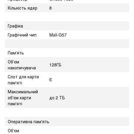
Кількість ядер
8
Графіка
Графічний чип
Mali-G57
Пам'ять
Об'єм
128ГБ
накопичувача
Слот для карти
Є
пам'яті
Максимальний
об'єм карти
до 2 ТБ
пам'яті
Оперативна пам'ять
Об'єм