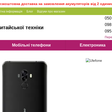
езкоштовна доставка на замовлення акумуляторів від 2 одини
ктна інформація
Блог
Відгуки про магазин
050
098
итайської техніки
095
Пере
Мобільні телефони
Електроника