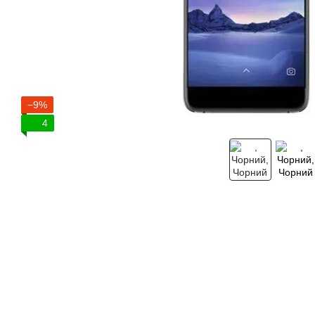
−9%
4