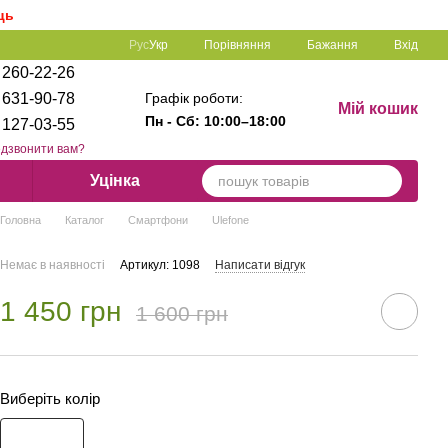
ць
Порівняння
Рус
Укр
Бажання
Вхід
 260-22-26
Графік роботи:
 631-90-78
Мій кошик
Пн - Сб: 1
0:00–18:00
 127-03-55
дзвонити вам?
Уцінка
Головна
Каталог
Смартфони
Ulefone
Немає в наявності
Артикул: 1098
Написати відгук
1 450 грн
1 600 грн
Виберіть колір