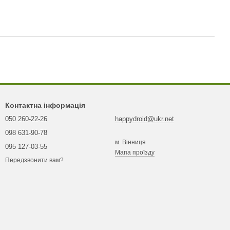
Контактна інформація
050 260-22-26
happydroid@ukr.net
098 631-90-78
м. Вінниця
095 127-03-55
Мапа проїзду
Передзвонити вам?