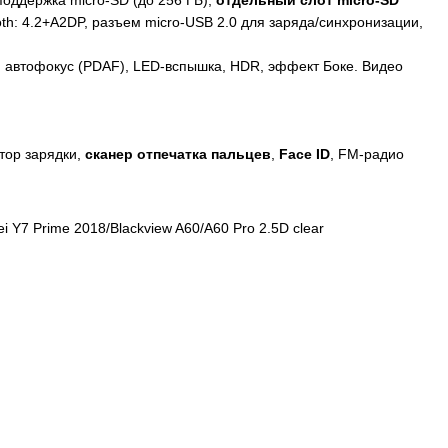
оддержка micro-SD (до 256 ГБ),
отдельный слот micro-SD
ooth: 4.2+A2DP, разъем micro-USB 2.0 для заряда/синхронизации,
ый автофокус (PDAF), LED-вспышка, HDR, эффект Боке. Видео
тор зарядки,
сканер отпечатка пальцев
,
Face ID
, FM-радио
i Y7 Prime 2018/Blackview A60/A60 Pro 2.5D clear