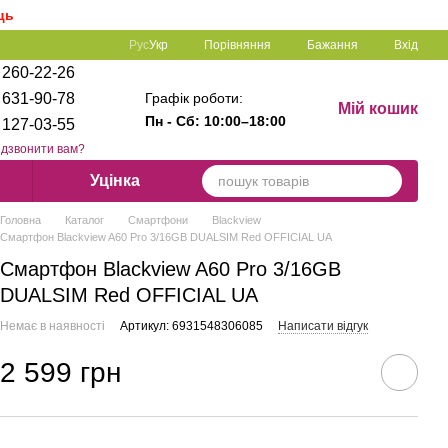
ць
Порівняння
Рус
Укр
Бажання
Вхід
 260-22-26
Графік роботи:
 631-90-78
Мій кошик
Пн - Сб: 1
0:00–18:00
 127-03-55
дзвонити вам?
Уцінка
Головна
Каталог
Смартфони
Blackview
Смартфон Blackview A60 Pro 3/16GB DUALSIM Red OFFICIAL UA
Смартфон Blackview A60 Pro 3/16GB
DUALSIM Red OFFICIAL UA
Немає в наявності
Артикул: 6931548306085
Написати відгук
2 599 грн