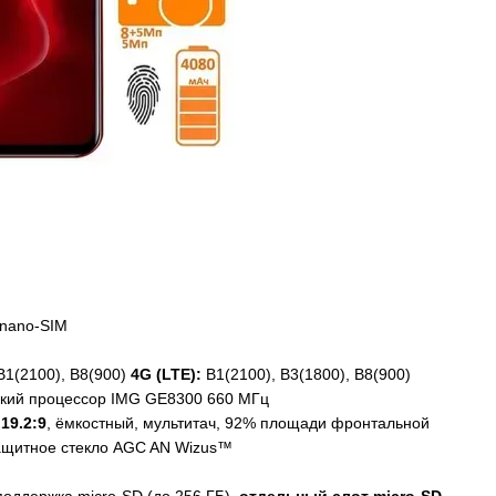
 nano-SIM
B1(2100), B8(900)
4G (LTE):
B1(2100), B3(1800), B8(900)
ский процессор IMG GE8300 660 МГц
н
19.2:9
, ёмкостный, мультитач, 92% площади фронтальной
 защитное стекло AGC AN Wizus™