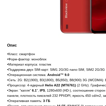
Опис
•Класс: смартфон
•Форм-фактор: моноблок
•Материал корпуса: пластик
•Поддержка двух SIM-карт: SIM1 2G/3G nano-SIM, SIM2 2G/3G
•Операционная система:
Android™ 9.0
•Сеть: 2G: B2(1900), B3(1800), B5(850), B8(900) 3G (WCDMA): 
•Процессор: 4-ядерный
Helio A22 (MT6761)
(2 GHz). Графиче
•Экран: "капля"
6.1
",
IPS
, 1280х600 (HD-), соотношение сторо
панели, плотность пикселей 232 PPI/DPI, яркость 450 cd/m2,
•Оперативная память:
3 ГБ