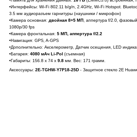
•Память для хранения данных:
16 ГБ
(EMMC5.0) встроенная, п
•Интерфейсы: Wi-Fi 802.11 b/g/n, 2.4GHz, Wi-Fi Hotspot. Bluet
3.5 мм аудиоразъем гарнитуры (наушники / микрофон)
•Камера основная:
двойная 8+5 MП
, аппертура f/2.0, фазов
1080p/30 fps
•Камера фронтальная:
5 MП, аппертура f/2.2
•Навигация: GPS, A-GPS
•Дополнительно: Акселерометр, Датчик осещения, LED индика
•Батарея:
4080 мАч Li-Pol
(съемная)
•Габариты: 156.8 x 74 x
9.8
мм. Вес: 171 грамм.
Аксессуары:
2E-TGHW-Y7P18-25D
- Защитное стекло 2E Huawe