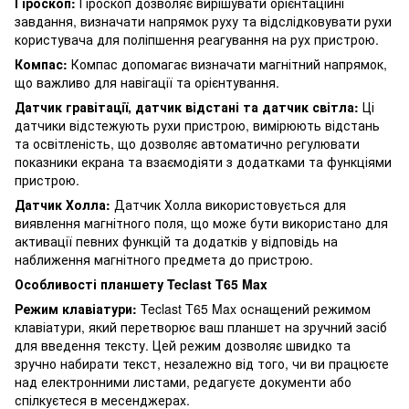
Гіроскоп:
Гіроскоп дозволяє вирішувати орієнтаційні
завдання, визначати напрямок руху та відслідковувати рухи
користувача для поліпшення реагування на рух пристрою.
Компас:
Компас допомагає визначати магнітний напрямок,
що важливо для навігації та орієнтування.
Датчик гравітації, датчик відстані та датчик світла:
Ці
датчики відстежують рухи пристрою, вимірюють відстань
та освітленість, що дозволяє автоматично регулювати
показники екрана та взаємодіяти з додатками та функціями
пристрою.
Датчик Холла:
Датчик Холла використовується для
виявлення магнітного поля, що може бути використано для
активації певних функцій та додатків у відповідь на
наближення магнітного предмета до пристрою.
Особливості планшету Teclast T65 Max
Режим клавіатури:
Teclast T65 Max оснащений режимом
клавіатури, який перетворює ваш планшет на зручний засіб
для введення тексту. Цей режим дозволяє швидко та
зручно набирати текст, незалежно від того, чи ви працюєте
над електронними листами, редагуєте документи або
спілкуєтеся в месенджерах.