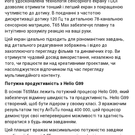
Його удосконалена технологія сенсорного екрану TDDI
дозволяє отримати тонший і легший екран з покращеною
чутливістю до дотику. В поєднанні з частотою
дискретизації дотику 120 Гц та детальною 78-канальною
сенсорною матрицею, T65 Max забезпечує плавну та
інтуїтивно зрозумілу реакцію на ваші рухи.
Цей екран ідеально підходить для різноманітних завдань,
від детального редагування зображень і відео до
захоплюючого перегляду фільмів та динамічних ігор. Ви
отримуєте чудовий досвід використання, незалежно від
того, чи працюєте ви над креативними проектами, чи
насолоджуєтеся відпочинком під час перегляду
мультимедійного контенту.
Потужна продуктивність з Helio G99
В основі T65Max лежить потужний процесор Helio G99, який
забезпечує відмінну швидкість та продуктивність. Helio G99
створений, щоб бути лідером у своєму класі. З вражаючим
результатом тесту AnTuTu понад 400 000, цей процесор
демонструє свої неперевершені можливості та здатність
впоратися з будь-яким завданням.
Цей планшет вражає максимальною потужністю завдяки