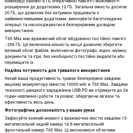
комбінації базової 8 ГБ оперативної пам'яті і можливості
розширення до додаткових 12 ГБ. Загальна ємність досягає
20 ГБ, що дозволяє без затримок працювати з
найвимогливішими додатками, виконувати багатозадачні
операції та насолоджуватися безперервним досвідом
використання.
Т65 Max має вражаючий обсяг вбудованої постійної пам'яті
- 256 ГБ. Ця величезна кількість місця дозволяє зберігати
великий обсяг файлів, включаючи фотографії, відео, музику,
документи та ігри, без необхідності постійно видаляти або
переміщати їх.
Надійна потужність для тривалого використання
Нехай ваша продуктивність триває безперервно завдяки
міцному акумулятору ємністю 10000 мАг в T65 Max. Завдяки
технології швидкого заряджання USB-PD ви отримуєте до 24
годин невпинної роботи та розваг, зберігаючи зв'язок та
ефективність весь день.
Фотографічна досконалість у ваших руках
Зафіксуйте кожний момент з вражаючою якістю завдяки 13-
мегапіксельній задній камері та 8-мегапіксельній
фронтальній камері T65 Max. Ці високоякісні об'єктиви