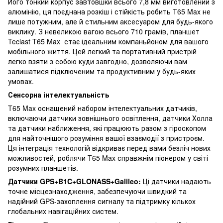
Його тонкий корпус завтовшки всього 7,8 мм виготовлений з
алюмінію, ця поєднана розкіш і стійкість робить T65 Max не
лише потужним, але й стильним аксесуаром для будь-якого
виклику. З невеликою вагою всього 710 грамів, планшет
Teclast T65 Max стає ідеальним компаньйоном для вашого
мобільного життя. Цей легкий та портативний пристрій
легко взяти з собою куди завгодно, дозволяючи вам
залишатися підключеним та продуктивним у будь-яких
умовах.
Сенсорна інтелектуальність
T65 Max оснащений набором інтелектуальних датчиків,
включаючи датчики зовнішнього освітлення, датчики Холла
та датчики наближення, які працюють разом з гіроскопом
для найточнішого розуміння вашої взаємодії з пристроєм.
Ця інтеграція технологій відкриває перед вами безліч нових
можливостей, роблячи T65 Max справжнім піонером у світі
розумних планшетів.
Датчики GPS+B1C+GLONASS+Galileo:
Ці датчики надають
точне місцезнаходження, забезпечуючи швидкий та
надійний GPS-захоплення сигналу та підтримку кількох
глобальних навігаційних систем.