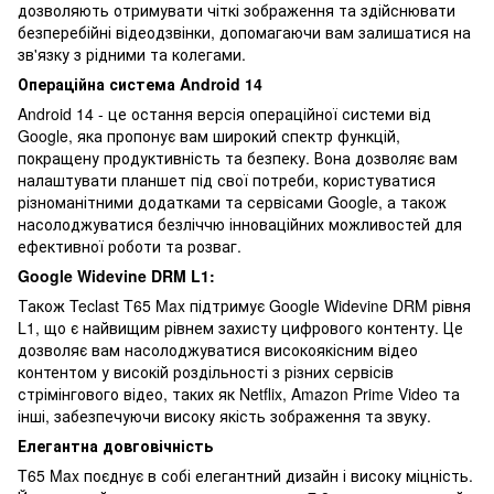
дозволяють отримувати чіткі зображення та здійснювати
безперебійні відеодзвінки, допомагаючи вам залишатися на
зв'язку з рідними та колегами.
Операційна система Android 14
Android 14 - це остання версія операційної системи від
Google, яка пропонує вам широкий спектр функцій,
покращену продуктивність та безпеку. Вона дозволяє вам
налаштувати планшет під свої потреби, користуватися
різноманітними додатками та сервісами Google, а також
насолоджуватися безліччю інноваційних можливостей для
ефективної роботи та розваг.
Google Widevine DRM L1:
Також Teclast T65 Max підтримує Google Widevine DRM рівня
L1, що є найвищим рівнем захисту цифрового контенту. Це
дозволяє вам насолоджуватися високоякісним відео
контентом у високій роздільності з різних сервісів
стрімінгового відео, таких як Netflix, Amazon Prime Video та
інші, забезпечуючи високу якість зображення та звуку.
Елегантна довговічність
T65 Max поєднує в собі елегантний дизайн і високу міцність.