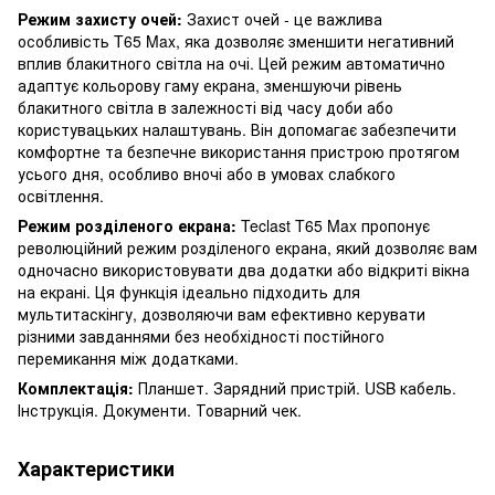
Режим захисту очей:
Захист очей - це важлива
особливість T65 Max, яка дозволяє зменшити негативний
вплив блакитного світла на очі. Цей режим автоматично
адаптує кольорову гаму екрана, зменшуючи рівень
блакитного світла в залежності від часу доби або
користувацьких налаштувань. Він допомагає забезпечити
комфортне та безпечне використання пристрою протягом
усього дня, особливо вночі або в умовах слабкого
освітлення.
Режим розділеного екрана:
Teclast T65 Max пропонує
революційний режим розділеного екрана, який дозволяє вам
одночасно використовувати два додатки або відкриті вікна
на екрані. Ця функція ідеально підходить для
мультитаскінгу, дозволяючи вам ефективно керувати
різними завданнями без необхідності постійного
перемикання між додатками.
Комплектація:
Планшет. Зарядний пристрій. USB кабель.
Інструкція. Документи. Товарний чек.
Характеристики