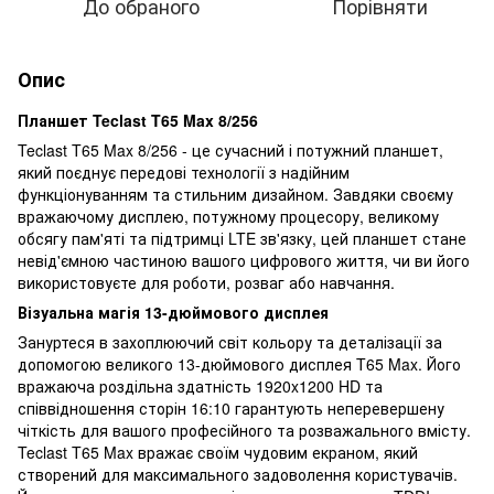
До обраного
Порівняти
Опис
Планшет Teclast T65 Max 8/256
Teclast T65 Max 8/256 - це сучасний і потужний планшет,
який поєднує передові технології з надійним
функціонуванням та стильним дизайном. Завдяки своєму
вражаючому дисплею, потужному процесору, великому
обсягу пам'яті та підтримці LTE зв'язку, цей планшет стане
невід'ємною частиною вашого цифрового життя, чи ви його
використовуєте для роботи, розваг або навчання.
Візуальна магія 13-дюймового дисплея
Зануртеся в захоплюючий світ кольору та деталізації за
допомогою великого 13-дюймового дисплея T65 Max. Його
вражаюча роздільна здатність 1920x1200 HD та
співвідношення сторін 16:10 гарантують неперевершену
чіткість для вашого професійного та розважального вмісту.
Teclast T65 Max вражає своїм чудовим екраном, який
створений для максимального задоволення користувачів.