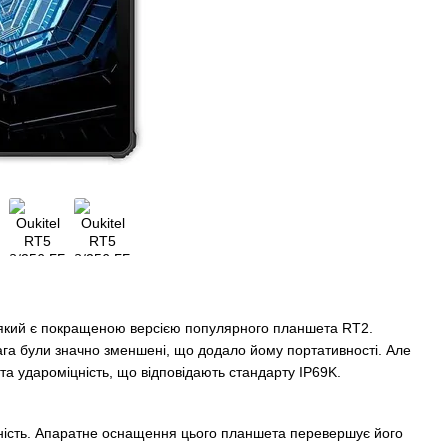
, який є покращеною версією популярного планшета RT2.
ага були значно зменшені, що додало йому портативності. Але
а удароміцність, що відповідають стандарту IP69K.
ужність. Апаратне оснащення цього планшета перевершує його