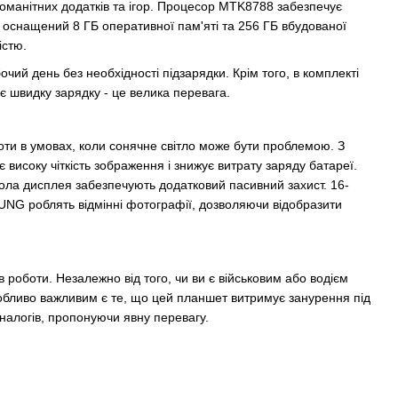
зноманітних додатків та ігор. Процесор MTK8788 забезпечує
 оснащений 8 ГБ оперативної пам'яті та 256 ГБ вбудованої
істю.
ий день без необхідності підзарядки. Крім того, в комплекті
є швидку зарядку - це велика перевага.
оти в умовах, коли сонячне світло може бути проблемою. З
високу чіткість зображення і знижує витрату заряду батареї.
вкола дисплея забезпечують додатковий пасивний захист. 16-
SUNG роблять відмінні фотографії, дозволяючи відобразити
в роботи. Незалежно від того, чи ви є військовим або водієм
собливо важливим є те, що цей планшет витримує занурення під
аналогів, пропонуючи явну перевагу.