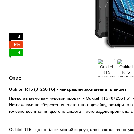
4
−5%
4
Опис
Oukitel RT5 (8+256 Гб) - найкращий захищений планшет
Представляємо вам чудовий продукт - Oukitel RT5 (8+256 Гб)
Незважаючи на збереження елегантного дизайну, розміри та в
головне досягнення цього планшета – його водонепроникність т
Oukitel RT5 - це не тільки міцний корпус, але і вражаюча пот