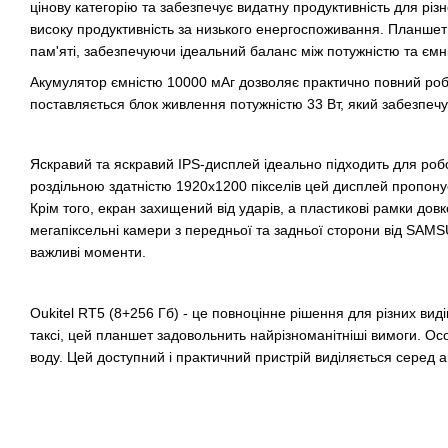
цінову категорію та забезпечує видатну продуктивність для рі
високу продуктивність за низького енергоспоживання. Планшет
пам'яті, забезпечуючи ідеальний баланс між потужністю та ємн
Акумулятор ємністю 10000 мАг дозволяє практично повний робоч
поставляється блок живлення потужністю 33 Вт, який забезпечу
Яскравий та яскравий IPS-дисплей ідеально підходить для роб
роздільною здатністю 1920x1200 пікселів цей дисплей пропонує 
Крім того, екран захищений від ударів, а пластикові рамки до
мегапіксельні камери з передньої та задньої сторони від SAM
важливі моменти.
Oukitel RT5 (8+256 Гб) - це повноцінне рішення для різних виді
таксі, цей планшет задовольнить найрізноманітніші вимоги. О
воду. Цей доступний і практичний пристрій виділяється серед 