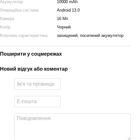
Акумулятор
10000 mAh
Операційна система
Android 13.0
Камера
16 Мп
Колір
Чорний
Ключова характеристика
захищений, посилений акумулятор
Поширити у соцмережах
Новий відгук або коментар