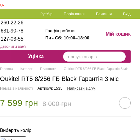
ць
Порівняння
Рус
Укр
Бажання
Вхід
 260-22-26
Графік роботи:
 631-90-78
Мій кошик
Пн - Сб: 1
0:00–18:00
 127-03-55
дзвонити вам?
Уцінка
Головна
Каталог
Планшети
Oukitel RT5 8/256 ГБ Black Гарантія 3 міс
Oukitel RT5 8/256 ГБ Black Гарантія 3 міс
Немає в наявності
Артикул: 1535
Написати відгук
7 599 грн
8 000 грн
Виберіть колір