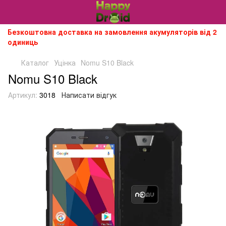
Безкоштовна доставка на замовлення акумуляторів від 2
одиниць
Каталог
Уцінка
Nomu S10 Black
Nomu S10 Black
Артикул:
3018
Написати відгук