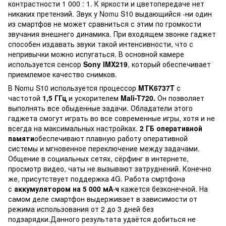
контрастности 1 000 : 1. К яркости и цветопередаче нет
никаких претензий. Звук у Nomu S10 выдающийся -ни один
из смартфов не может сравниться с этим по громкости
звучания внешнего динамика. При входящем звонке гаджет
способен издавать звуки такой интенсивности, что с
непривычки можно испугаться. В основной камере
используется сенсор
Sony IMX219
, который обеспечивает
приемлемое качество снимков.
В Nomu S10 используется процессор
MTK6737T
с
частотой
1,5 ГГц
и ускорителем
Mali-T720.
Он позволяет
выполнять все обыденные задачи. Обладатели этого
гаджета смогут играть во все современные игры, хотя и не
всегда на максимальных настройках.
2 ГБ оперативной
памяти
обеспечивают плавную работу оперативной
системы и мгновенное переключение между задачами.
Общение в социальных сетях, сёрфинг в интернете,
просмотр видео, чаты не вызывают затруднений. Конечно
же, присутствует поддержка 4G. Работа смртфона
с
аккумулятором на 5 000 мА·ч
кажется безконечной. На
самом деле смартфон выдерживает в зависимости от
режима использования от 2 до 3 дней без
подзарядки.Данного результата удаётся добиться не