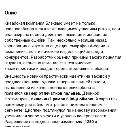
Опис
Китайская компания Блэквью умеет не только
приспосабливаться к изменяющимся условиям рынка, но и
анализировать свои действия, выявляя и исправляя
собственные ошибки. Так, несколько месяцев назад
корпорация выпустила еще один смартфон А-серии, к
сожалению, почти ничем не выделяющийся среди
конкурентов. Разработчик оценил причины такого принятия
гаджета, серьезно изменил его технические
характеристики и создал героя сегодняшнего обзора.
Внешность новинки практически идентична таковой у
предшественника, однако теперь на задней панели,
выполненной из качественного поликарбоната,
появился
сканер
отпечатков
пальцев.
Двойной
фотомодуль,
лишенный
рамок
6,08-дюймовый
экран по-
прежнему достойно смотрятся в нижнем ценовом
сегменте. Дисплей подтянулся по качеству изображения,
увеличился запас яркости и уровень контрастности.
Разрешение не подверглось изменению (
1280 x
600
пикселей).