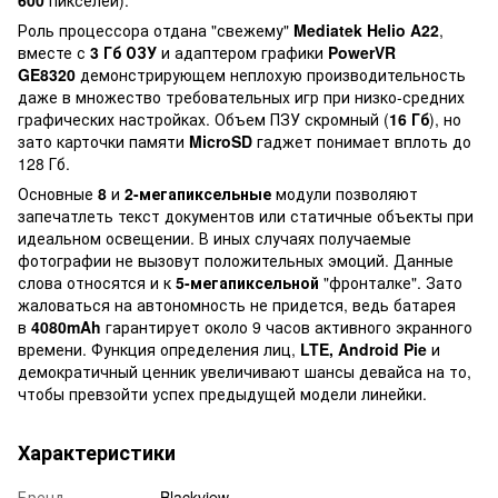
Роль процессора отдана "свежему"
Mediatek
Helio
A22
,
вместе с
3 Гб
ОЗУ
и адаптером графики
PowerVR
GE8320
демонстрирующем неплохую производительность
даже в множество требовательных игр при низко-средних
графических настройках. Объем ПЗУ скромный (
16 Гб
), но
зато карточки памяти
MicroSD
гаджет понимает вплоть до
128 Гб.
Основные
8
и
2-мегапиксельные
модули позволяют
запечатлеть текст документов или статичные объекты при
идеальном освещении. В иных случаях получаемые
фотографии не вызовут положительных эмоций. Данные
слова относятся и к
5-мегапиксельной
"фронталке". Зато
жаловаться на автономность не придется, ведь батарея
в
4080mAh
гарантирует около 9 часов активного экранного
времени. Функция определения лиц,
LTE, Android
Pie
и
демократичный ценник увеличивают шансы девайса на то,
чтобы превзойти успех предыдущей модели линейки.
Характеристики
Бренд
Blackview