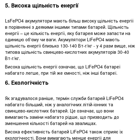
5. Висока щільність енергії
LsFePO4 акумулятори мають більш високу щільність енергії
в порівнянні з деякими іншими типами батарей. Щільність
енергії – це кількість енергії, яку батарея може запасти на
одиницю об'єму чи ваги. Акумулятори LiFePO4 мають
щільність енергії близько 130-140 Вт-г/кг - у 4 рази вище, ніж
типова щільність свинцево-кислотних акумуляторів 30-40
Вт-г/кг.
Висока щільність енергії означає, що LiFePO4 батареї
набагато легше, при тій же ємності, ніж інші батареї.
6. Екологічність
Як згадувалося раніше, термін служби батарей LiFePO4
набагато більший, ніж у аналогічних літій-іонних та
свинцево-кислотних батарей. Це означає, що вони
вимагають заміни набагато рідше, що призводить до
зменшення кількості батарей на звалищах.
Висока ефективність батарей LiFePO4 також сприяє їх
екологічності. Вони вимагають менше енергії для