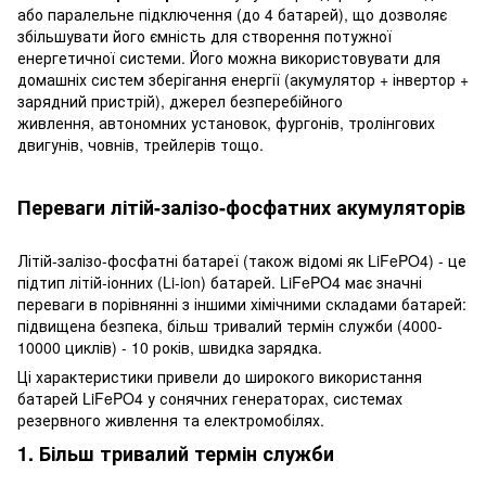
або паралельне підключення (до 4 батарей), що дозволяє
збільшувати його ємність для створення потужної
енергетичної системи. Його можна використовувати для
домашніх систем зберігання енергії (акумулятор + інвертор +
зарядний пристрій), джерел безперебійного
живлення, автономних установок, фургонів, тролінгових
двигунів, човнів, трейлерів тощо.
Переваги літій-залізо-фосфатних акумуляторів
Літій-залізо-фосфатні батареї (також відомі як LiFePO4) - це
підтип літій-іонних (Li-ion) батарей. LiFePO4 має значні
переваги в порівнянні з іншими хімічними складами батарей:
підвищена безпека, більш тривалий термін служби (4000-
10000 циклів) - 10 років, швидка зарядка.
Ці характеристики привели до широкого використання
батарей LiFePO4 у сонячних генераторах, системах
резервного живлення та електромобілях.
1. Більш тривалий термін служби