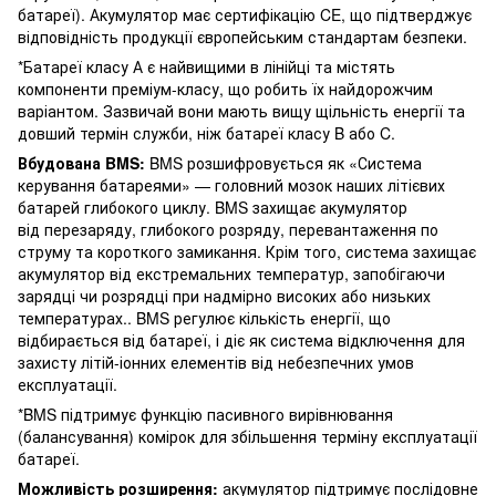
батареї). Акумулятор має сертифікацію CE, що підтверджує
відповідність продукції європейським стандартам безпеки.
*Батареї класу А є найвищими в лінійці та містять
компоненти преміум-класу, що робить їх найдорожчим
варіантом. Зазвичай вони мають вищу щільність енергії та
довший термін служби, ніж батареї класу B або C.
Вбудована BMS:
BMS розшифровується як «Система
керування батареями» — головний мозок наших літієвих
батарей глибокого циклу. BMS захищає акумулятор
від перезаряду, глибокого розряду, перевантаження по
струму та короткого замикання. Крім того, система захищає
акумулятор від екстремальних температур, запобігаючи
зарядці чи розрядці при надмірно високих або низьких
температурах.. BMS регулює кількість енергії, що
відбирається від батареї, і діє як система відключення для
захисту літій-іонних елементів від небезпечних умов
експлуатації.
*BMS підтримує функцію пасивного вирівнювання
(балансування) комірок для збільшення терміну експлуатації
батареї.
Можливість розширення:
акумулятор підтримує послідовне