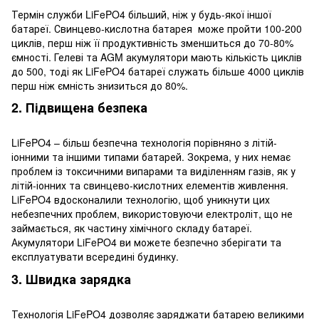
Термін служби LiFePO4 більший, ніж у будь-якої іншої
батареї. Свинцево-кислотна батарея
може прой
ти 100-200
циклів, перш ніж її продуктивність зменшиться до 70-80%
ємності. Гелеві та AGM акумулятори мають кількість циклів
до 500, тоді як LiFePO4 батареї служать більше 4000 циклів
перш ніж ємність знизиться до 80%.
2. Підвищена безпека
LiFePO4 – більш безпечна технологія порівняно з літій-
іонними та іншими типами батарей. Зокрема, у них немає
проблем із токсичними випарами та виділенням газів, як у
літій-іонних та свинцево-кислотних елементів живлення.
LiFePO4 вдосконалили технологію, щоб уникнути цих
небезпечних проблем, використовуючи електроліт, що не
займається, як частину хімічного складу батареї.
Акумулятори LiFePO4 ви можете безпечно зберігати та
експлуатувати всередині будинку.
3. Швидка зарядка
Технологія LiFePO4 дозволяє заряджати батарею великими