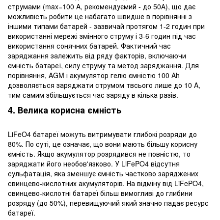
струмами (max=100 A, рекомендуємий - до 50А), що дає
можливість робити це набагато швидше в порівнянні з
іншими типами батарей - зазвичай протягом 1-2 годин при
використанні мережі змінного струму і 3-6 годин під час
використання сонячних батарей. Фактичний час
заряджання залежить від ряду факторів, включаючи
ємність батареї, силу струму та метод заряджання. Для
порівняння, AGM і акумулятор гелю ємністю 100 Ah
дозволяється заряджати струмом твсього лише до 10 A,
тим самим збільшується час заряду в кілька разів.
4. Велика корисна ємність
LiFeO4 батареї можуть витримувати глибокі розряди до
80%. По суті, це означає, що вони мають більшу корисну
ємність. Якщо акумулятор розрядився не повністю, то
заряджати його необов'язково. У LiFePO4 відсутня
сульфатація, яка зменшує ємність частково заряджених
свинцево-кислотних акумуляторів. На відміну від LiFePO4,
свинцево-кислотні батареї більш вимогливі до глибини
розряду (до 50%), перевищуючий який значно падає ресурс
батареї.